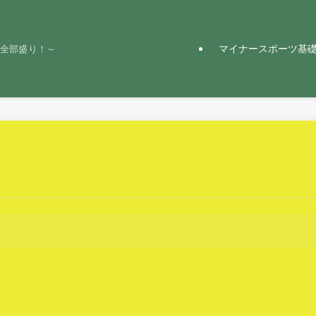
マイナースポーツ基
と全部盛り！～